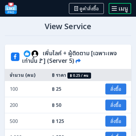
เมนู
ดูคำสั่งซื้อ
View Service
เพิ่มไลค์ + ผู้ติดตาม [เฉพาะเพจ
เท่านั้น🚩] (Server 5)
฿ ราคา
จำนวน (คน)
฿ 0.25 / คน
100
฿ 25
สั่งซื้อ
200
฿ 50
สั่งซื้อ
500
฿ 125
สั่งซื้อ